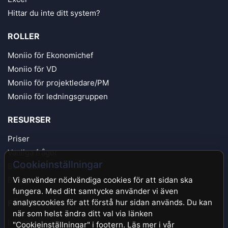
Hittar du inte ditt system?
ROLLER
Moniio för Ekonomichef
Moniio för VD
Moniio för projektledare/PM
Moniio för ledningsgruppen
RESURSER
Priser
Vanliga frågor
Cookieinställningar
Boka demo
Blogg
Vi använder nödvändiga cookies för att sidan ska
fungera. Med ditt samtycke använder vi även
analyscookies för att förstå hur sidan används. Du kan
FÖRETAG
när som helst ändra ditt val via länken
Integritetspolicy
"Cookieinställningar" i footern. Läs mer i vår