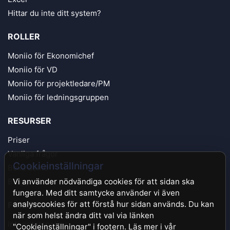
Hittar du inte ditt system?
ROLLER
Moniio för Ekonomichef
Moniio för VD
Moniio för projektledare/PM
Moniio för ledningsgruppen
RESURSER
Priser
Vanliga frågor
Cookieinställningar
Boka demo
Blogg
Vi använder nödvändiga cookies för att sidan ska
fungera. Med ditt samtycke använder vi även
analyscookies för att förstå hur sidan används. Du kan
FÖRETAG
när som helst ändra ditt val via länken
Integritetspolicy
"Cookieinställningar" i footern. Läs mer i vår