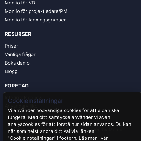
Moniio för VD
Moniio för projektledare/PM
Moniio för ledningsgruppen
RESURSER
Priser
Vanliga frågor
Boka demo
Blogg
FÖRETAG
Integritetspolicy
Cookieinställningar
Användarvillkor
Vi använder nödvändiga cookies för att sidan ska
fungera. Med ditt samtycke använder vi även
analyscookies för att förstå hur sidan används. Du kan
Copyright 2026 - All Rights Reserved by Moniio
när som helst ändra ditt val via länken
"Cookieinställningar" i footern. Läs mer i vår