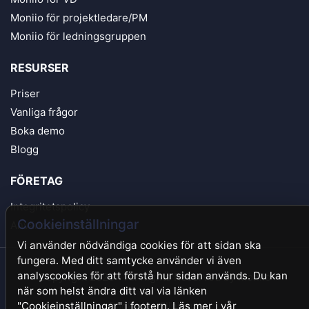
Moniio för projektledare/PM
Moniio för ledningsgruppen
RESURSER
Priser
Vanliga frågor
Boka demo
Blogg
FÖRETAG
Integritetspolicy
Cookieinställningar
Användarvillkor
Vi använder nödvändiga cookies för att sidan ska
fungera. Med ditt samtycke använder vi även
analyscookies för att förstå hur sidan används. Du kan
Copyright 2026 - All Rights Reserved by Moniio
när som helst ändra ditt val via länken
"Cookieinställningar" i footern. Läs mer i vår
Cookieinställningar