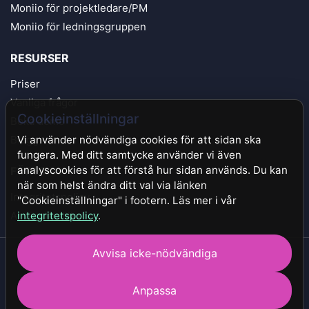
Moniio för projektledare/PM
Moniio för ledningsgruppen
RESURSER
Priser
Vanliga frågor
Cookieinställningar
Boka demo
Blogg
Vi använder nödvändiga cookies för att sidan ska
fungera. Med ditt samtycke använder vi även
analyscookies för att förstå hur sidan används. Du kan
FÖRETAG
när som helst ändra ditt val via länken
Integritetspolicy
"Cookieinställningar" i footern. Läs mer i vår
Användarvillkor
integritetspolicy
.
Avvisa icke-nödvändiga
Copyright 2026 - All Rights Reserved by Moniio
Anpassa
Cookieinställningar